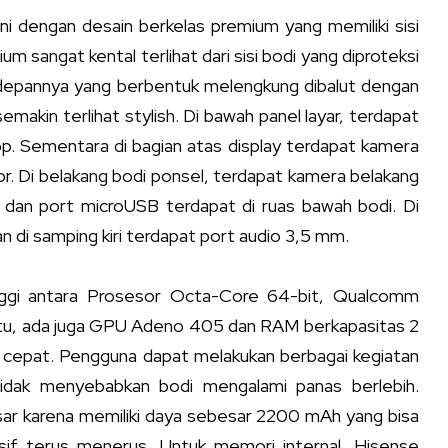
i dengan desain berkelas premium yang memiliki sisi
 sangat kental terlihat dari sisi bodi yang diproteksi
 depannya yang berbentuk melengkung dibalut dengan
akin terlihat stylish. Di bawah panel layar, terdapat
p. Sementara di bagian atas display terdapat kamera
or. Di belakang bodi ponsel, terdapat kamera belakang
r dan port microUSB terdapat di ruas bawah bodi. Di
di samping kiri terdapat port audio 3,5 mm.
tinggi antara Prosesor Octa-Core 64-bit, Qualcomm
 itu, ada juga GPU Adeno 405 dan RAM berkapasitas 2
h cepat. Pengguna dapat melakukan berbagai kegiatan
tidak menyebabkan bodi mengalami panas berlebih.
sar karena memiliki daya sebesar 2200 mAh yang bisa
masif terus menerus. Untuk memori internal, Hisense