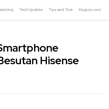
rketing
Tech Update
Tips and Trick
Keypoo.com
 Smartphone
Besutan Hisense