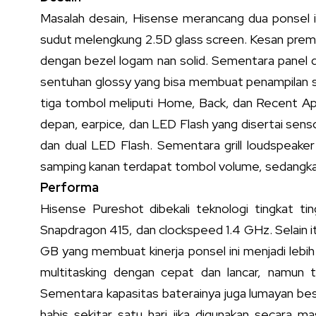
Masalah desain, Hisense merancang dua ponsel in
sudut melengkung 2.5D glass screen. Kesan premium
dengan bezel logam nan solid. Sementara panel
sentuhan glossy yang bisa membuat penampilan sem
tiga tombol meliputi Home, Back, dan Recent Ap
depan, earpice, dan LED Flash yang disertai sens
dan dual LED Flash. Sementara grill loudspeake
samping kanan terdapat tombol volume, sedangkan 
Performa
Hisense Pureshot dibekali teknologi tingkat 
Snapdragon 415, dan clockspeed 1.4 GHz. Selain
GB yang membuat kinerja ponsel ini menjadi lebi
multitasking dengan cepat dan lancar, namun 
Sementara kapasitas baterainya juga lumayan be
habis sekitar satu hari jika digunakan secara 