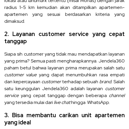
lokasi atau
landmark
tertentu (misal Monas) dengan jarak
radius 1-5 km kemudian akan ditampilkan apartemen-
apartemen yang sesuai berdasarkan kriteria yang
dimaksud.
2. Layanan customer service yang cepat
tanggap
Siapa sih customer yang tidak mau mendapatkan layanan
yang prima? Semua pasti mengharapkannya. Jendela360
paham betul bahwa layanan prima merupakan salah satu
customer value
yang dapat menumbuhkan rasa empati
dan kepercayaan
customer
terhadap sebuah
brand.
Salah
satu keunggulan Jendela360 adalah layanan
customer
service
yang cepat tanggap dengan beberapa
channel
yang tersedia mulai dari
live chat
hingga WhatsApp.
3. Bisa membantu carikan unit apartemen
yang ideal