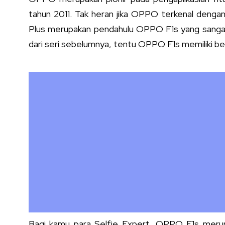
tahun 2011. Tak heran jika OPPO terkenal deng
Plus merupakan pendahulu OPPO F1s yang sangat d
dari seri sebelumnya, tentu OPPO F1s memiliki ber
Bagi kamu para Selfie Expert
,
OPPO F1s merup