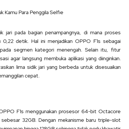
ik jari pada bagian penampangnya, di mana proses
u 0,22 detik. Hal ini menjadikan OPPO F1s sebagai
 pada segmen kategori menengah. Selain itu, fitur
isasi agar langsung membuka aplikasi yang diinginkan.
sikan lima sidik jari yang berbeda untuk disesuaikan
emanggilan cepat.
, OPPO F1s menggunakan prosesor 64-bit Octacore
sebesar 32GB. Dengan mekanisme baru triple-slot
yimpanan hingga 128GB sehingga tidak perlu khawatir