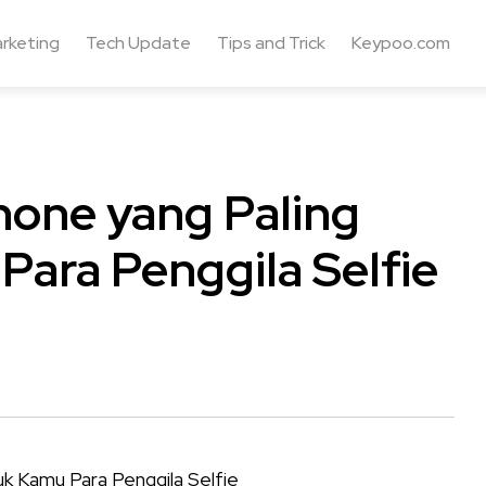
rketing
Tech Update
Tips and Trick
Keypoo.com
one yang Paling
ara Penggila Selfie