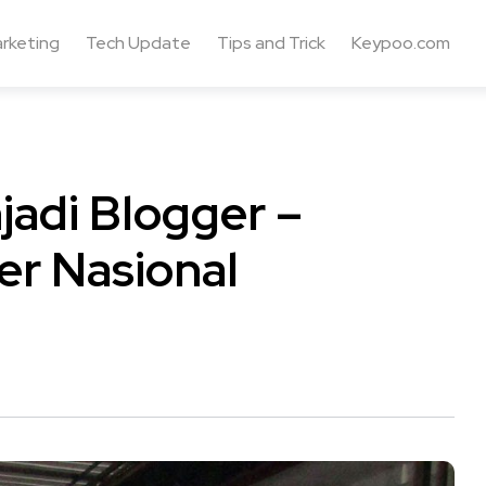
rketing
Tech Update
Tips and Trick
Keypoo.com
adi Blogger –
er Nasional