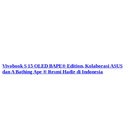
Vivobook S 15 OLED BAPE® Edition, Kolaborasi ASUS
dan A Bathing Ape ® Resmi Hadir di Indonesia