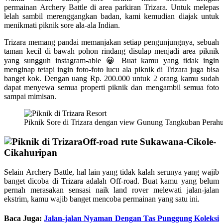
permainan Archery Battle di area parkiran Trizara. Untuk melepas
lelah sambil merenggangkan badan, kami kemudian diajak untuk
menikmati piknik sore ala-ala Indian.
Trizara memang pandai memanjakan setiap pengunjungnya, sebuah
taman kecil di bawah pohon rindang disulap menjadi area piknik
yang sungguh instagram-able 😀 Buat kamu yang tidak ingin
menginap tetapi ingin foto-foto lucu ala piknik di Trizara juga bisa
banget kok. Dengan uang Rp. 200.000 untuk 2 orang kamu sudah
dapat menyewa semua properti piknik dan mengambil semua foto
sampai mimisan.
Piknik Sore di Trizara dengan view Gunung Tangkuban Perah
Off-road rute Sukawana-Cikole-
Cikahuripan
Selain Archery Battle, hal lain yang tidak kalah serunya yang wajib
banget dicoba di Trizara adalah Off-road. Buat kamu yang belum
pernah merasakan sensasi naik land rover melewati jalan-jalan
ekstrim, kamu wajib banget mencoba permainan yang satu ini.
Baca Juga:
Jalan-jalan Nyaman Dengan Tas Punggung Koleksi