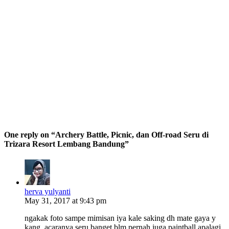
One reply on “Archery Battle, Picnic, dan Off-road Seru di
Trizara Resort Lembang Bandung”
herva yulyanti
May 31, 2017 at 9:43 pm
ngakak foto sampe mimisan iya kale saking dh mate gaya y
kang. acaranya seru banget blm pernah juga paintball apalagi