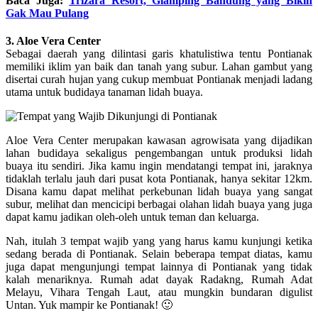
Baca Juga:
Trizara Resort, Glamping Bandung yang Bikin
Gak Mau Pulang
3. Aloe Vera Center
Sebagai daerah yang dilintasi garis khatulistiwa tentu Pontianak
memiliki iklim yan baik dan tanah yang subur. Lahan gambut yang
disertai curah hujan yang cukup membuat Pontianak menjadi ladang
utama untuk budidaya tanaman lidah buaya.
Aloe Vera Center merupakan kawasan agrowisata yang dijadikan
lahan budidaya sekaligus pengembangan untuk produksi lidah
buaya itu sendiri. Jika kamu ingin mendatangi tempat ini, jaraknya
tidaklah terlalu jauh dari pusat kota Pontianak, hanya sekitar 12km.
Disana kamu dapat melihat perkebunan lidah buaya yang sangat
subur, melihat dan mencicipi berbagai olahan lidah buaya yang juga
dapat kamu jadikan oleh-oleh untuk teman dan keluarga.
Nah, itulah 3 tempat wajib yang yang harus kamu kunjungi ketika
sedang berada di Pontianak. Selain beberapa tempat diatas, kamu
juga dapat mengunjungi tempat lainnya di Pontianak yang tidak
kalah menariknya. Rumah adat dayak Radakng, Rumah Adat
Melayu, Vihara Tengah Laut, atau mungkin bundaran digulist
Untan. Yuk mampir ke Pontianak! 🙂