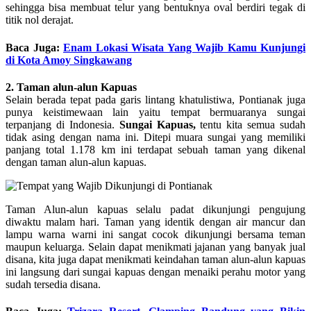
sehingga bisa membuat telur yang bentuknya oval berdiri tegak di
titik nol derajat.
Baca Juga:
Enam Lokasi Wisata Yang Wajib Kamu Kunjungi
di Kota Amoy Singkawang
2. Taman alun-alun Kapuas
Selain berada tepat pada garis lintang khatulistiwa, Pontianak juga
punya keistimewaan lain yaitu tempat bermuaranya sungai
terpanjang di Indonesia.
Sungai Kapuas,
tentu kita semua sudah
tidak asing dengan nama ini. Ditepi muara sungai yang memiliki
panjang total 1.178 km ini terdapat sebuah taman yang dikenal
dengan taman alun-alun kapuas.
Taman Alun-alun kapuas selalu padat dikunjungi pengujung
diwaktu malam hari. Taman yang identik dengan air mancur dan
lampu warna warni ini sangat cocok dikunjungi bersama teman
maupun keluarga. Selain dapat menikmati jajanan yang banyak jual
disana, kita juga dapat menikmati keindahan taman alun-alun kapuas
ini langsung dari sungai kapuas dengan menaiki perahu motor yang
sudah tersedia disana.