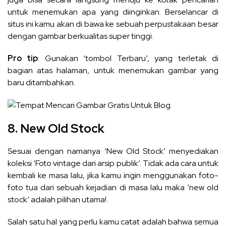
untuk menemukan apa yang diinginkan. Berselancar di
situs ini kamu akan di bawa ke sebuah perpustakaan besar
dengan gambar berkualitas super tinggi.
Pro tip
: Gunakan ‘tombol Terbaru’, yang terletak di
bagian atas halaman, untuk menemukan gambar yang
baru ditambahkan.
8.
New Old Stock
Sesuai dengan namanya ‘New Old Stock’ menyediakan
koleksi ‘Foto vintage dari arsip publik’. Tidak ada cara untuk
kembali ke masa lalu, jika kamu ingin menggunakan foto-
foto tua dari sebuah kejadian di masa lalu maka ‘new old
stock’ adalah pilihan utama!.
Salah satu hal yang perlu kamu catat adalah bahwa semua