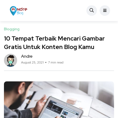
Blogging
10 Tempat Terbaik Mencari Gambar
Gratis Untuk Konten Blog Kamu
Andre
August 25, 2021
7 min read