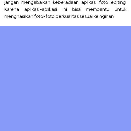
jangan mengabaikan keberadaan aplikasi foto editing.
Karena aplikasi-aplikasi ini bisa membantu untuk
menghasilkan foto-foto berkualitas sesuai keinginan.