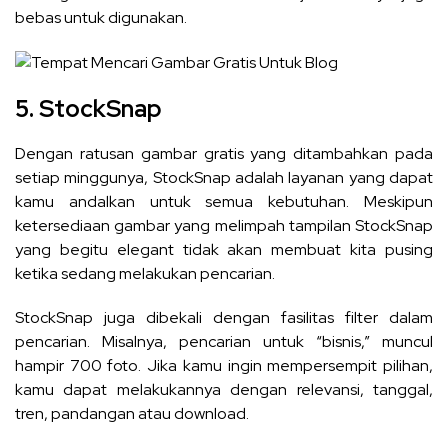
bebas untuk digunakan.
5.
StockSnap
Dengan ratusan gambar gratis yang ditambahkan pada
setiap minggunya, StockSnap adalah layanan yang dapat
kamu andalkan untuk semua kebutuhan. Meskipun
ketersediaan gambar yang melimpah tampilan StockSnap
yang begitu elegant tidak akan membuat kita pusing
ketika sedang melakukan pencarian.
StockSnap juga dibekali dengan fasilitas filter dalam
pencarian. Misalnya, pencarian untuk “bisnis,” muncul
hampir 700 foto. Jika kamu ingin mempersempit pilihan,
kamu dapat melakukannya dengan relevansi, tanggal,
tren, pandangan atau download.