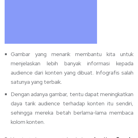
Gambar yang menarik membantu kita untuk
menjelaskan lebih banyak informasi kepada
audience dari konten yang dibuat. Infografis salah
satunya yang terbaik.
Dengan adanya gambar, tentu dapat meningkatkan
daya tarik audience terhadap konten itu sendiri,
sehingga mereka betah berlama-lama membaca
kolom konten.