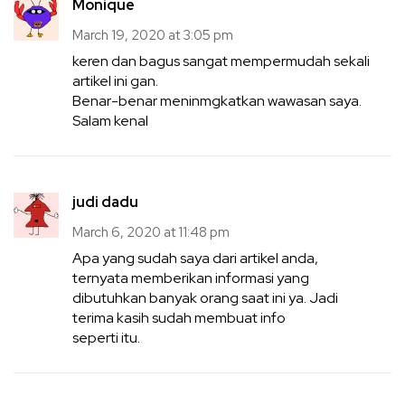
Monique
March 19, 2020 at 3:05 pm
keren dan bagus sangat mempermudah sekali
artikel ini gan.
Benar-benar meninmgkatkan wawasan saya.
Salam kenal
judi dadu
March 6, 2020 at 11:48 pm
Apa yang sudah saya dari artikel anda,
ternyata memberikan informasi yang
dibutuhkan banyak orang saat ini ya. Jadi
terima kasih sudah membuat info
seperti itu.